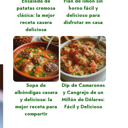
Ensalada de
Flan de limón sin
patatas cremosa
horno fácil y
clásica: la mejor
delicioso para
receta casera
disfrutar en casa
deliciosa
Sopa de
Dip de Camarones
albóndigas casera
y Cangrejo de un
y deliciosa: la
Millón de Dólares:
mejor receta para
Fácil y Delicioso
compartir