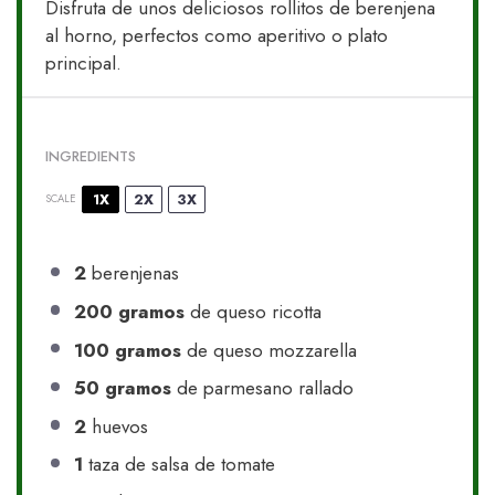
Disfruta de unos deliciosos rollitos de berenjena
al horno, perfectos como aperitivo o plato
principal.
INGREDIENTS
1X
2X
3X
SCALE
2
berenjenas
200
gramos
de queso ricotta
100
gramos
de queso mozzarella
50
gramos
de parmesano rallado
2
huevos
1
taza de salsa de tomate