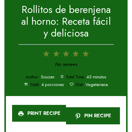
Rollitos de berenjena
al horno: Receta fácil
y deliciosa
1
2
3
4
5
Star
Stars
Stars
Stars
Stars
No reviews
Author:
Souzan
Total Time:
45 minutos
Yield:
4 porciones
Diet:
Vegetariana
PRINT RECIPE
PIN RECIPE