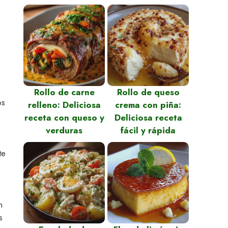
Rollo de carne
Rollo de queso
os
relleno: Deliciosa
crema con piña:
receta con queso y
Deliciosa receta
verduras
fácil y rápida
te
n
s