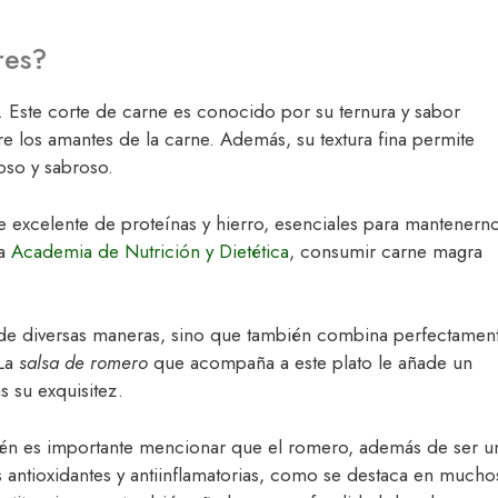
res?
. Este corte de carne es conocido por su ternura y sabor
re los amantes de la carne. Además, su textura fina permite
oso y sabroso.
te excelente de proteínas y hierro, esenciales para mantenern
la
Academia de Nutrición y Dietética
, consumir carne magra
de diversas maneras, sino que también combina perfectamen
 La
salsa de romero
que acompaña a este plato le añade un
 su exquisitez.
bién es importante mencionar que el romero, además de ser u
s antioxidantes y antiinflamatorias, como se destaca en mucho