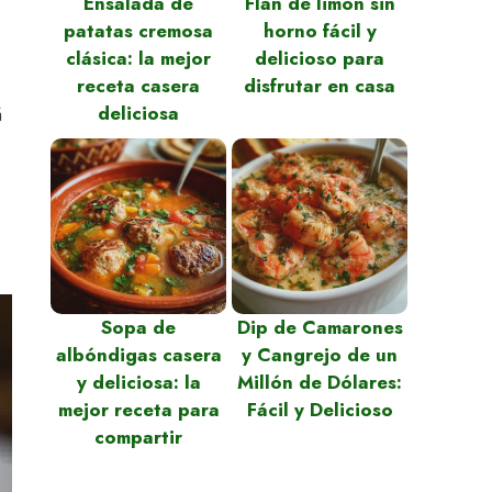
Ensalada de
Flan de limón sin
patatas cremosa
horno fácil y
clásica: la mejor
delicioso para
receta casera
disfrutar en casa
deliciosa
á
Sopa de
Dip de Camarones
albóndigas casera
y Cangrejo de un
y deliciosa: la
Millón de Dólares:
mejor receta para
Fácil y Delicioso
compartir