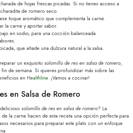
arada de hojas frescas picadas. Si no tienes acceso a
charadita de romero seco.
e ese toque aromático que complementa la carne.
r la carne y aportar sabor.
 bajo en sodio, para una cocción balanceada.
sabores.
icada, que añade una dulzura natural a la salsa.
preparar un exquisito
solomillo de res en salsa de romero
,
fin de semana. Si quieres profundizar más sobre las
eneficios en
Healthline
. ¡Vamos a cocinar!
Res en Salsa de Romero
 delicioso
solomillo de res en salsa de romero
? La
a de la carne hacen de esta receta una opción perfecta para
pasos necesarios para preparar este plato con un enfoque
ina.