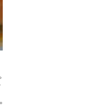
o
,
no